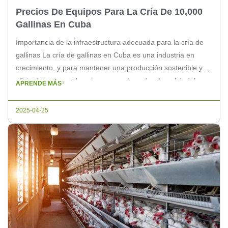
Precios De Equipos Para La Cría De 10,000
Gallinas En Cuba
Importancia de la infraestructura adecuada para la cría de
gallinas La cría de gallinas en Cuba es una industria en
crecimiento, y para mantener una producción sostenible y
eficiente, es crucial contar con equipos de alta calidad. La
APRENDE MÁS
infraestructura adecuada no solo asegura la salud y
bienestar de las aves, sino que también optimiza los […]
2025-04-25