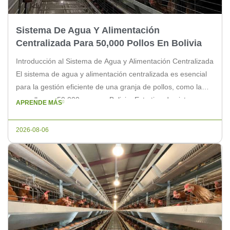
Sistema De Agua Y Alimentación
Centralizada Para 50,000 Pollos En Bolivia
Introducción al Sistema de Agua y Alimentación Centralizada
El sistema de agua y alimentación centralizada es esencial
para la gestión eficiente de una granja de pollos, como la
que alberga 50,000 aves en Bolivia. Este tipo de sistema no
APRENDE MÁS
solo asegura un suministro constante y uniforme de
alimentos y agua, sino que también contribuye a […]
2026-08-06