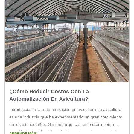
¿Cómo Reducir Costos Con La
Automatización En Avicultura?
Introducción a la automatización en avicultura La avicultura
es una industria que ha experimentado un gran crecimiento
en los últimos años. Sin embargo, con este crecimiento
también ha venido el desafío de mantener los costos bajo
APRENDE MÁS