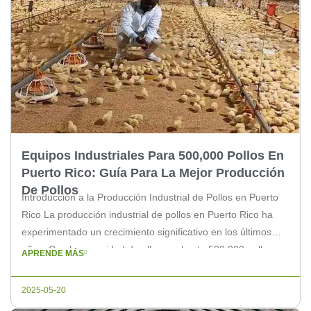
Equipos Industriales Para 500,000 Pollos En
Puerto Rico: Guía Para La Mejor Producción
De Pollos
Introducción a la Producción Industrial de Pollos en Puerto
Rico La producción industrial de pollos en Puerto Rico ha
experimentado un crecimiento significativo en los últimos
años. Con la capacidad de albergar hasta 500,000 pollos, es
APRENDE MÁS
esencial equipar sus granjas con los mejores sistemas
industriales para asegurar una producción eficiente y
2025-05-20
rentable. Importancia de los […]