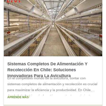
Sistemas Completos De Alimentación Y
Recolección En Chile: Soluciones
Innovadoras Para La Avicultura
En el competitivo mundo de la avicultura, contar con
sistemas completos de alimentación y recolección es crucial
para maximizar la eficiencia y la productividad. En Chile,
donde la industria avícola está en constante crecimiento, es
APRENDE MÁS
fundamental que los expertos y los propietarios de granjas