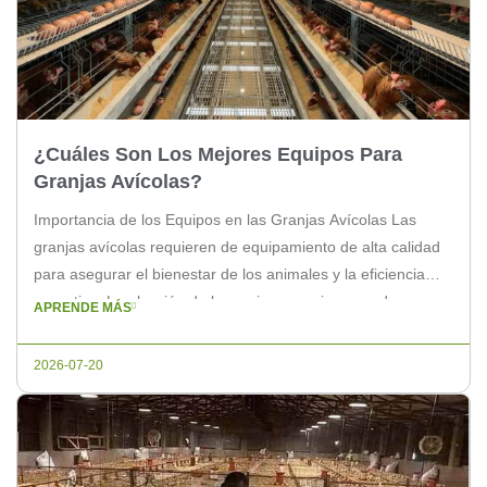
¿Cuáles Son Los Mejores Equipos Para
Granjas Avícolas?
Importancia de los Equipos en las Granjas Avícolas Las
granjas avícolas requieren de equipamiento de alta calidad
para asegurar el bienestar de los animales y la eficiencia
operativa. La elección de los mejores equipos puede marcar
APRENDE MÁS
la diferencia entre un negocio exitoso y uno que lucha por
mantenerse a flote. Equipos Esenciales para Granjas
2026-07-20
Avícolas […]