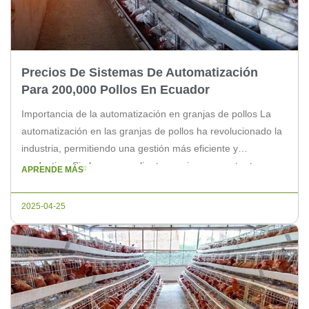
Precios De Sistemas De Automatización
Para 200,000 Pollos En Ecuador
Importancia de la automatización en granjas de pollos La
automatización en las granjas de pollos ha revolucionado la
industria, permitiendo una gestión más eficiente y
productiva. Si planeas ampliar tu granja y aumentar tu
APRENDE MÁS
inventario a 200,000 pollos, la implementación de sistemas
de automatización es esencial. Componentes de un sistema
2025-04-25
de automatización Un sistema de […]