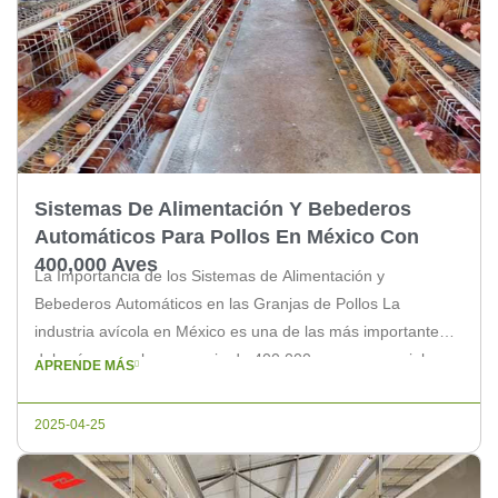
Sistemas De Alimentación Y Bebederos
Automáticos Para Pollos En México Con
400,000 Aves
La Importancia de los Sistemas de Alimentación y
Bebederos Automáticos en las Granjas de Pollos La
industria avícola en México es una de las más importantes
del país, y con la presencia de 400,000 aves, es crucial
APRENDE MÁS
contar con sistemas eficientes de alimentación y bebederos.
En este artículo, te explicaremos por qué estos sistemas son
2025-04-25
[…]