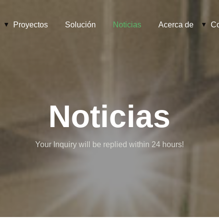
Proyectos
Solución
Noticias
Acerca de
Co
Noticias
Your Inquiry will be replied within 24 hours!