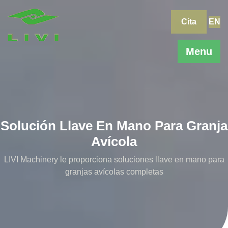
Skip
to
Cita
EN
content
Menu
Solución Llave En Mano Para Granja
Avícola
LIVI Machinery le proporciona soluciones llave en mano para
granjas avícolas completas