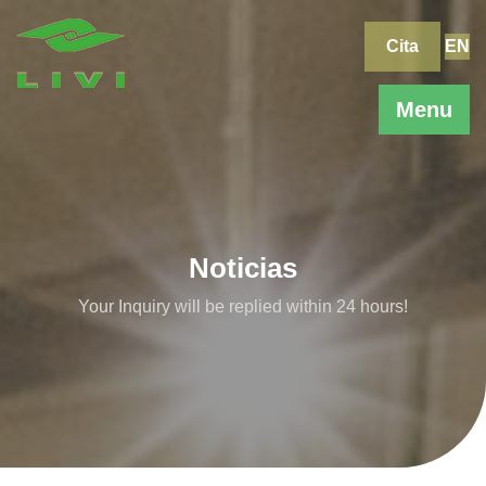
Skip
to
Cita
EN
content
Menu
Noticias
Your Inquiry will be replied within 24 hours!