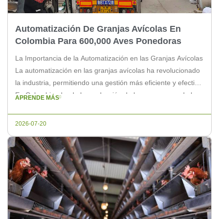
Automatización De Granjas Avícolas En
Colombia Para 600,000 Aves Ponedoras
La Importancia de la Automatización en las Granjas Avícolas
La automatización en las granjas avícolas ha revolucionado
la industria, permitiendo una gestión más eficiente y efectiva.
En Colombia, donde la producción de huevos es una de las
APRENDE MÁS
más grandes de América Latina, la automatización para
granjas con 600,000 aves ponedoras es crucial para
2026-07-20
mantener la […]