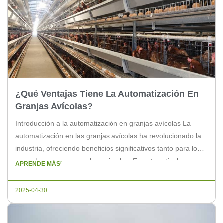
¿Qué Ventajas Tiene La Automatización En
Granjas Avícolas?
Introducción a la automatización en granjas avícolas La
automatización en las granjas avícolas ha revolucionado la
industria, ofreciendo beneficios significativos tanto para los
operadores como para los animales. En este artículo,
APRENDE MÁS
exploraremos algunas de las principales ventajas que la
automatización puede proporcionar en las granjas avícolas.
2025-04-30
Mejora de la eficiencia operativa Una de las ventajas […]