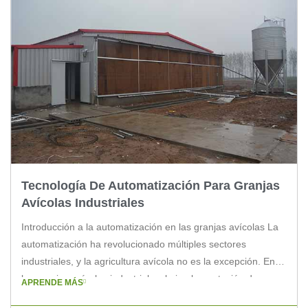
Tecnología De Automatización Para Granjas
Avícolas Industriales
Introducción a la automatización en las granjas avícolas La
automatización ha revolucionado múltiples sectores
industriales, y la agricultura avícola no es la excepción. En
las granjas avícolas industriales, la implementación de
APRENDE MÁS
tecnologías avanzadas de automatización puede significar