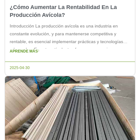
¿Cómo Aumentar La Rentabilidad En La
Producción Avícola?
Introducción La producción avícola es una industria en
constante evolución, y para mantenerse competitiva y
rentable, es esencial implementar prácticas y tecnologías
adecuadas. En este artículo, te ofrecemos consejos
APRENDE MÁS
prácticos para aumentar la rentabilidad en tu producción
avícola. Mejora de la alimentación La alimentación es uno
2025-04-30
de los factores más importantes en la producción avícola.
[…]