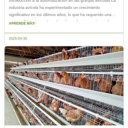
Introducción a la automatización en las granjas avícolas La
industria avícola ha experimentado un crecimiento
significativo en los últimos años, lo que ha requerido una
mayor eficiencia y automatización en las operaciones. La
APRENDE MÁS
automatización de las granjas avícolas industriales no solo
mejora la productividad, sino que también asegura un
2025-04-30
entorno saludable para los animales y […]