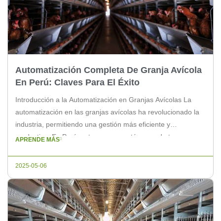
Automatización Completa De Granja Avícola
En Perú: Claves Para El Éxito
Introducción a la Automatización en Granjas Avícolas La
automatización en las granjas avícolas ha revolucionado la
industria, permitiendo una gestión más eficiente y
productiva. En Perú, este proceso está ganando terreno
APRENDE MÁS
rápidamente, y es esencial para cualquier granjero que
desee mantenerse competitivo en el mercado. Beneficios de
2025-05-06
la Automatización Completa La automatización completa de
una […]