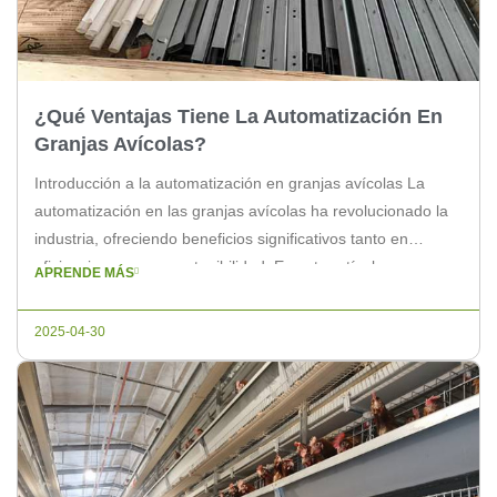
¿Qué Ventajas Tiene La Automatización En
Granjas Avícolas?
Introducción a la automatización en granjas avícolas La
automatización en las granjas avícolas ha revolucionado la
industria, ofreciendo beneficios significativos tanto en
eficiencia como en sostenibilidad. En este artículo,
APRENDE MÁS
exploraremos las principales ventajas que la automatización
ofrece a los granjeros de aves. Mejora de la Productividad
2025-04-30
La automatización permite realizar tareas repetitivas y
monótonas de […]