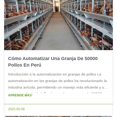
Cómo Automatizar Una Granja De 50000
Pollos En Perú
Introducción a la automatización en granjas de pollos La
automatización en las granjas de pollos ha revolucionado la
industria avícola, permitiendo un manejo más eficiente y una
mayor productividad. En el caso de una granja de 50000
APRENDE MÁS
pollos en Perú, la automatización es esencial para garantizar
un proceso de crianza óptimo. Beneficios de automatizar
2025-05-06
una […]