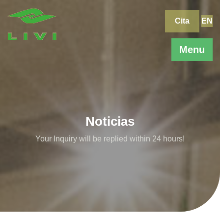
Skip
to
Cita
EN
content
Menu
Noticias
Your Inquiry will be replied within 24 hours!