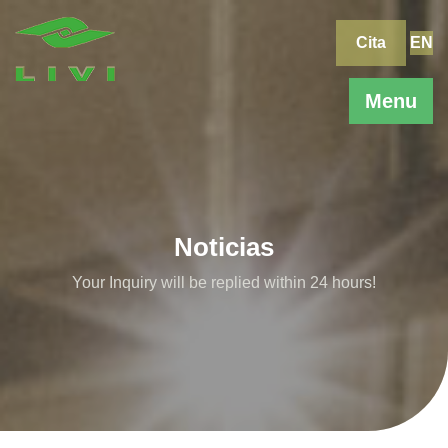
Skip
to
Cita
EN
content
Menu
Noticias
Your Inquiry will be replied within 24 hours!