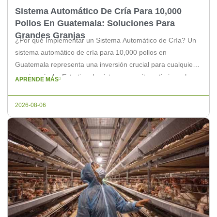
Sistema Automático De Cría Para 10,000
Pollos En Guatemala: Soluciones Para
Grandes Granjas
¿Por qué Implementar un Sistema Automático de Cría? Un
sistema automático de cría para 10,000 pollos en
Guatemala representa una inversión crucial para cualquier
granja avícola. Este tipo de sistema permite optimizar el
APRENDE MÁS
proceso de crianza, mejorando la eficiencia y reduciendo
costos operativos. Aquí te explicamos por qué es una
2026-08-06
excelente opción para tu granja. […]