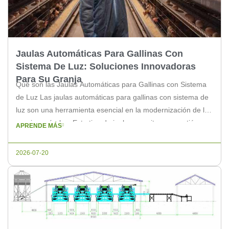
Jaulas Automáticas Para Gallinas Con
Sistema De Luz: Soluciones Innovadoras
Para Su Granja
Qué son las Jaulas Automáticas para Gallinas con Sistema
de Luz Las jaulas automáticas para gallinas con sistema de
luz son una herramienta esencial en la modernización de las
granjas avícolas. Este tipo de jaulas permite una gestión
APRENDE MÁS
eficiente de las gallinas ponedoras, ofreciendo un entorno
controlado que mejora tanto la productividad como el
2026-07-20
bienestar […]