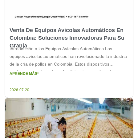
Venta De Equipos Avícolas Automáticos En
Colombia: Soluciones Innovadoras Para Su
Granja
Introducción a los Equipos Avícolas Automáticos Los
equipos avícolas automáticos han revolucionado la industria
de la cría de pollos en Colombia. Estos dispositivos
modernos no solo mejoran la eficiencia operativa, sino que
APRENDE MÁS
también aseguran un ambiente óptimo para el crecimiento y
bienestar de las aves. En este artículo, exploraremos las
2026-07-20
ventajas de estos equipos y […]