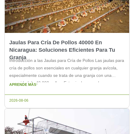
Jaulas Para Cría De Pollos 40000 En
Nicaragua: Soluciones Eficientes Para Tu
Granja
Introducción a las Jaulas para Cría de Pollos Las jaulas para
cría de pollos son esenciales en cualquier granja avícola,
especialmente cuando se trata de una granja con una
capacidad de 40,000 pollos. Estas jaulas no solo aseguran
APRENDE MÁS
un ambiente saludable para los pollos, sino que también
optimizan el espacio y el manejo de la […]
2026-08-06