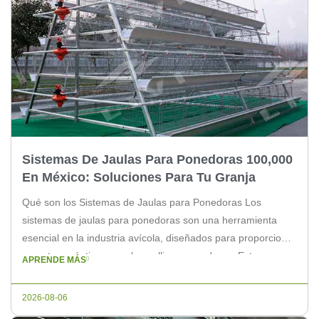
Sistemas De Jaulas Para Ponedoras 100,000
En México: Soluciones Para Tu Granja
Qué son los Sistemas de Jaulas para Ponedoras Los
sistemas de jaulas para ponedoras son una herramienta
esencial en la industria avícola, diseñados para proporcionar
un entorno óptimo para las gallinas ponedoras. Estos
APRENDE MÁS
sistemas aseguran una producción eficiente y un cuidado
adecuado de las aves. Beneficios de Implementar un
2026-08-06
Sistema de Jaulas para 100,000 Ponedoras […]