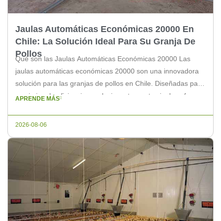
Jaulas Automáticas Económicas 20000 En
Chile: La Solución Ideal Para Su Granja De
Pollos
Qué son las Jaulas Automáticas Económicas 20000 Las
jaulas automáticas económicas 20000 son una innovadora
solución para las granjas de pollos en Chile. Diseñadas para
maximizar la eficiencia y reducir costos, estas jaulas ofrecen
APRENDE MÁS
un espacio adecuado para los pollos, permitiendo una
gestión más sencilla y efectiva de la producción avícola.
2026-08-06
Beneficios de las Jaulas […]