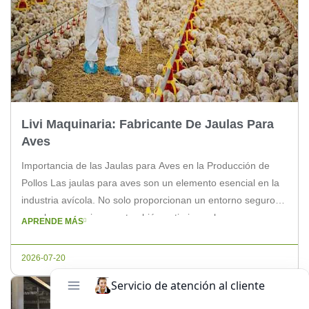
Livi Maquinaria: Fabricante De Jaulas Para
Aves
Importancia de las Jaulas para Aves en la Producción de
Pollos Las jaulas para aves son un elemento esencial en la
industria avícola. No solo proporcionan un entorno seguro
para las aves, sino que también optimizan el proceso
APRENDE MÁS
productivo. A continuación, exploraremos algunas razones
por las cuales las jaulas de Livi Maquinaria son la mejor […]
2026-07-20