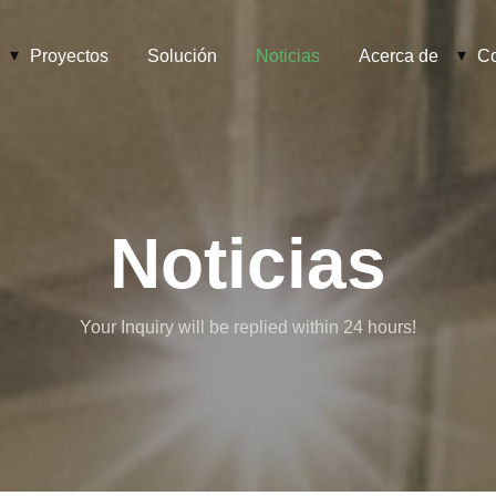
Proyectos
Solución
Noticias
Acerca de
Co
Noticias
Your Inquiry will be replied within 24 hours!