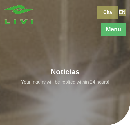
Skip
to
Cita
EN
content
Menu
Noticias
Your Inquiry will be replied within 24 hours!