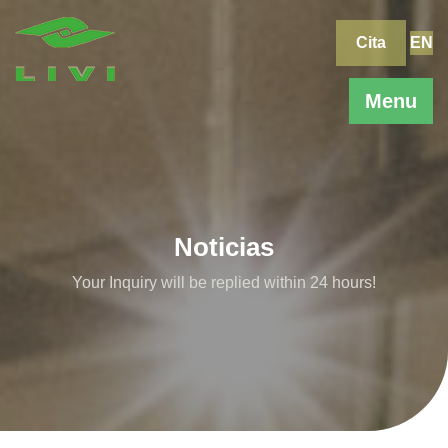
Skip
to
Cita
EN
content
Menu
Noticias
Your Inquiry will be replied within 24 hours!