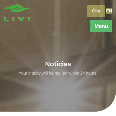
Skip
to
Cita
EN
content
Menu
Noticias
Your Inquiry will be replied within 24 hours!