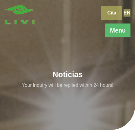
Skip
to
Cita
EN
content
Menu
Noticias
Your Inquiry will be replied within 24 hours!