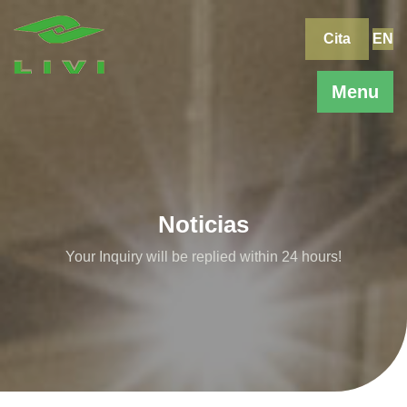
Skip
to
Cita
EN
content
Menu
Noticias
Your Inquiry will be replied within 24 hours!