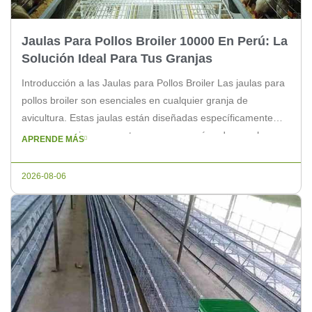
Jaulas Para Pollos Broiler 10000 En Perú: La
Solución Ideal Para Tus Granjas
Introducción a las Jaulas para Pollos Broiler Las jaulas para
pollos broiler son esenciales en cualquier granja de
avicultura. Estas jaulas están diseñadas específicamente
para proporcionar un entorno seguro y cómodo para los
APRENDE MÁS
pollos broiler, asegurando un crecimiento saludable y
eficiente. En Perú, donde la industria avícola está en
2026-08-06
constante expansión, las jaulas de 10000 […]