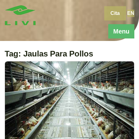
Skip
to
Cita
EN
content
Menu
Tag:
Jaulas Para Pollos