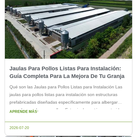
Jaulas Para Pollos Listas Para Instalación:
Guía Completa Para La Mejora De Tu Granja
Qué son las Jaulas para Pollos Listas para Instalación Las
jaulas para pollos listas para instalación son estructuras
prefabricadas diseñadas específicamente para albergar
aves de corral, como pollos. Estas jaulas están construidas
APRENDE MÁS
con materiales de alta calidad y vienen con todas las
características necesarias para asegurar un ambiente
2026-07-20
saludable y cómodo para los pollos. Beneficios […]