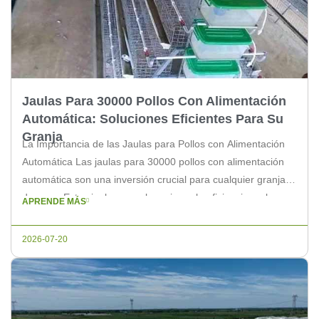
Jaulas Para 30000 Pollos Con Alimentación
Automática: Soluciones Eficientes Para Su
Granja
La Importancia de las Jaulas para Pollos con Alimentación
Automática Las jaulas para 30000 pollos con alimentación
automática son una inversión crucial para cualquier granja
de aves. Estas jaulas no solo mejoran la eficiencia en la
APRENDE MÁS
alimentación, sino que también facilitan el manejo y el
cuidado de las aves. Beneficios de las Jaulas con
2026-07-20
Alimentación […]