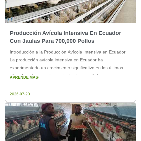
Producción Avícola Intensiva En Ecuador
Con Jaulas Para 700,000 Pollos
Introducción a la Producción Avícola Intensiva en Ecuador
La producción avícola intensiva en Ecuador ha
experimentado un crecimiento significativo en los últimos
años. La cría de pollos en jaulas ha permitido una mayor
APRENDE MÁS
productividad y eficiencia en el sector. En este artículo,
exploraremos cómo se realiza esta práctica en Ecuador, con
2026-07-20
un enfoque en jaulas […]