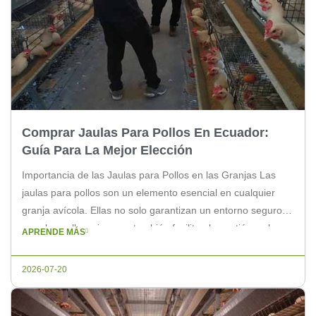
Comprar Jaulas Para Pollos En Ecuador:
Guía Para La Mejor Elección
Importancia de las Jaulas para Pollos en las Granjas Las
jaulas para pollos son un elemento esencial en cualquier
granja avícola. Ellas no solo garantizan un entorno seguro
para los pollos, sino que también facilitan la gestión y el
APRENDE MÁS
cuidado de las aves. En Ecuador, la elección de las jaulas
adecuadas puede marcar la diferencia […]
2026-07-20