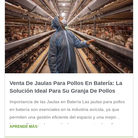
Venta De Jaulas Para Pollos En Batería: La
Solución Ideal Para Su Granja De Pollos
Importancia de las Jaulas en Batería Las jaulas para pollos
en batería son esenciales en la industria avícola, ya que
permiten una gestión eficiente del espacio y una mejor
higiene. Estas jaulas son ideales para granjas de pollos, ya
APRENDE MÁS
que optimizan el uso del terreno y facilitan el manejo de las