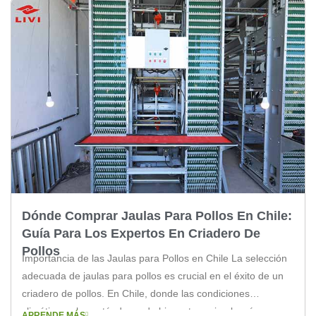
Dónde Comprar Jaulas Para Pollos En Chile:
Guía Para Los Expertos En Criadero De
Pollos
Importancia de las Jaulas para Pollos en Chile La selección
adecuada de jaulas para pollos es crucial en el éxito de un
criadero de pollos. En Chile, donde las condiciones
climáticas y los estándares de bienestar animal varían, es
APRENDE MÁS