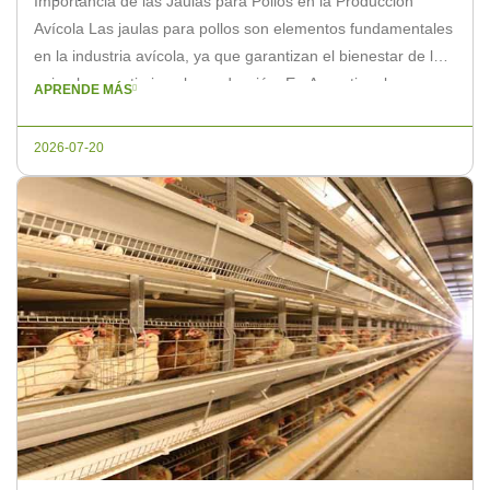
Importancia de las Jaulas para Pollos en la Producción
Avícola Las jaulas para pollos son elementos fundamentales
en la industria avícola, ya que garantizan el bienestar de los
animales y optimizan la producción. En Argentina, los
APRENDE MÁS
fabricantes de jaulas para pollos ofrecen una amplia gama
de opciones que pueden adaptarse a las necesidades
2026-07-20
específicas de […]