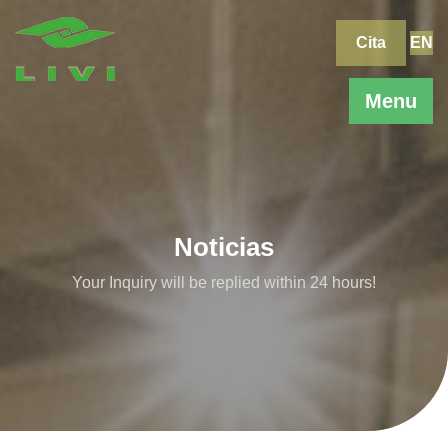
Skip
to
Cita
EN
content
Menu
Noticias
Your Inquiry will be replied within 24 hours!