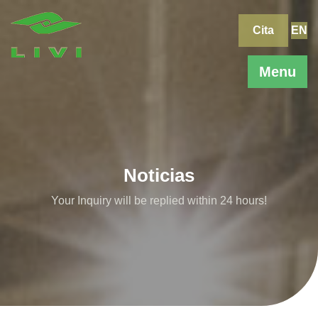
Skip
to
Cita
EN
content
Menu
Noticias
Your Inquiry will be replied within 24 hours!