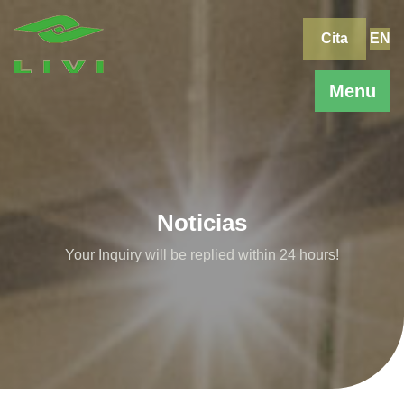
Skip
to
Cita
EN
content
Menu
Noticias
Your Inquiry will be replied within 24 hours!