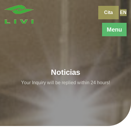
Skip
to
Cita
EN
content
Menu
Noticias
Your Inquiry will be replied within 24 hours!