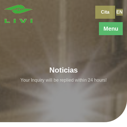
Skip
to
Cita
EN
content
Menu
Noticias
Your Inquiry will be replied within 24 hours!