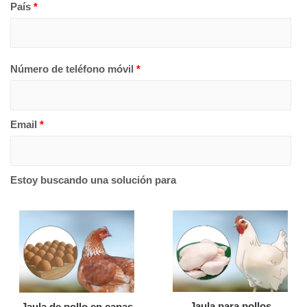
País
*
Número de teléfono móvil
*
Email
*
Estoy buscando una solución para
Jaula para pollos
Jaula de pollo en capas