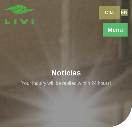
Skip
to
Cita
EN
content
Menu
Noticias
Your Inquiry will be replied within 24 hours!