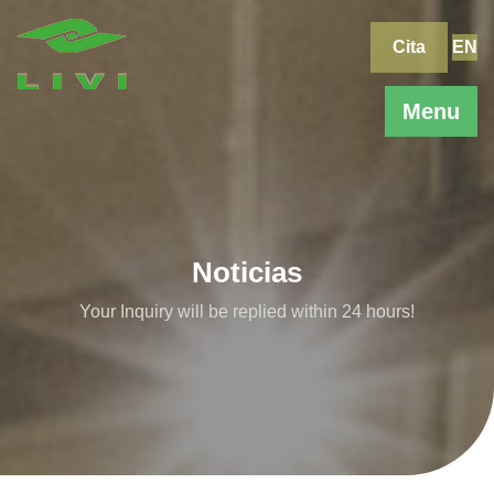
Skip
to
Cita
EN
content
Menu
Noticias
Your Inquiry will be replied within 24 hours!