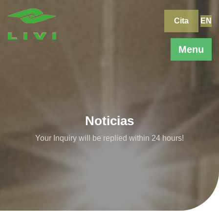
Skip
to
Cita
EN
content
Menu
Noticias
Your Inquiry will be replied within 24 hours!