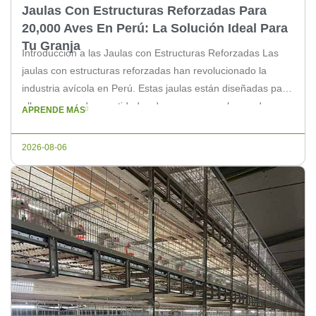
Jaulas Con Estructuras Reforzadas Para
20,000 Aves En Perú: La Solución Ideal Para
Tu Granja
Introducción a las Jaulas con Estructuras Reforzadas Las
jaulas con estructuras reforzadas han revolucionado la
industria avícola en Perú. Estas jaulas están diseñadas para
albergar grandes cantidades de aves, como el caso de
APRENDE MÁS
20,000 aves, ofreciendo un entorno seguro y cómodo para
las aves de engorde. Beneficios de las Jaulas con
2026-08-06
Estructuras Reforzadas 1. Dureza […]