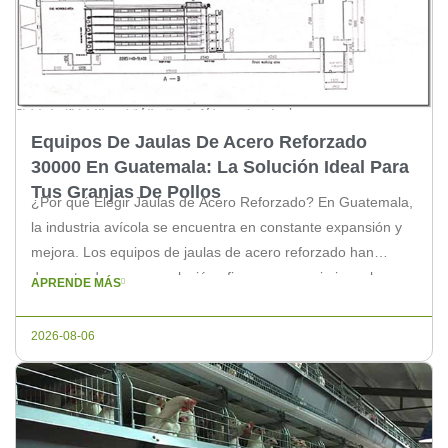
Equipos De Jaulas De Acero Reforzado
30000 En Guatemala: La Solución Ideal Para
Tus Granjas De Pollos
¿Por qué Elegir Jaulas de Acero Reforzado? En Guatemala,
la industria avícola se encuentra en constante expansión y
mejora. Los equipos de jaulas de acero reforzado han
demostrado ser una solución eficaz para maximizar el
APRENDE MÁS
rendimiento de las granjas de pollos. Estas jaulas ofrecen
una variedad de beneficios que hacen que sean la opción
2026-08-06
perfecta […]