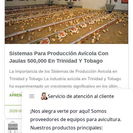
Sistemas Para Producción Avícola Con
Jaulas 500,000 En Trinidad Y Tobago
La Importancia de los Sistemas de Producción Avícola en
Trinidad y Tobago La industria avícola en Trinidad y Tobago
ha experimentado un crecimiento significativo en los últimos
años. La implementación de sistemas eficientes para la
APRENDE MÁS
producción avícola es crucial para garantizar la
sostenibilidad y la calidad del producto final. Con una
2026-08-06
capacidad de producción de […]