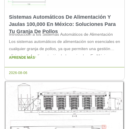
Sistemas Automáticos De Alimentación Y
Jaulas 100,000 En México: Soluciones Para
Tu Granja De Pollos
Introducción a los Sistemas Automáticos de Alimentación
Los sistemas automáticos de alimentación son esenciales en
cualquier granja de pollos, ya que permiten una gestión
eficiente de la alimentación de los animales. En México,
APRENDE MÁS
donde la industria avícola está en constante crecimiento,
estas soluciones tecnológicas han ganado popularidad
2026-08-06
debido a su efectividad y facilidad de uso. […]