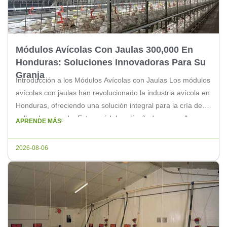
Módulos Avícolas Con Jaulas 300,000 En
Honduras: Soluciones Innovadoras Para Su
Granja
Introducción a los Módulos Avícolas con Jaulas Los módulos
avícolas con jaulas han revolucionado la industria avícola en
Honduras, ofreciendo una solución integral para la cría de
pollos de engorde. Estos módulos, diseñados para albergar
APRENDE MÁS
a 300,000 aves, se han convertido en el estándar de oro en
términos de eficiencia y bienestar animal. Beneficios de […]
2026-08-06