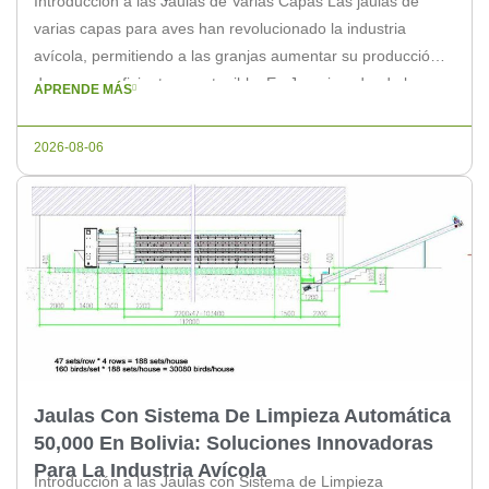
Introducción a las Jaulas de Varias Capas Las jaulas de
varias capas para aves han revolucionado la industria
avícola, permitiendo a las granjas aumentar su producción
de manera eficiente y sostenible. En Jamaica, donde la
APRENDE MÁS
industria avícola es una de las más importantes, la
implementación de estas jaulas ha sido clave para el
2026-08-06
crecimiento y […]
Jaulas Con Sistema De Limpieza Automática
50,000 En Bolivia: Soluciones Innovadoras
Para La Industria Avícola
Introducción a las Jaulas con Sistema de Limpieza