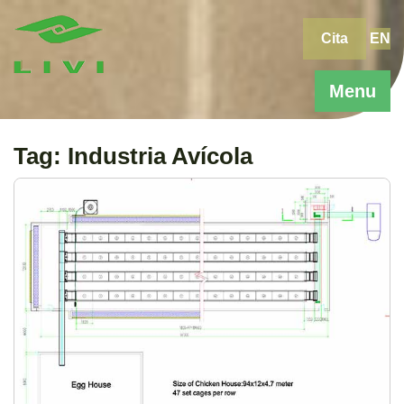
Skip
to
Cita
EN
content
Menu
Tag:
Industria Avícola