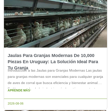
Jaulas Para Granjas Modernas De 10,000
Piezas En Uruguay: La Solución Ideal Para
Tu Granja
Introducción a las Jaulas para Granjas Modernas Las jaulas
para granjas modernas son esenciales para cualquier granja
de aves de corral que busca eficiencia y bienestar animal.
En Uruguay, donde la industria avícola está en constante
APRENDE MÁS
crecimiento, las jaulas de alta calidad son la clave para una
producción sostenible y rentable. Beneficios de las Jaulas
2026-08-06
[…]