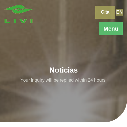
Skip
to
Cita
EN
content
Menu
Noticias
Your Inquiry will be replied within 24 hours!