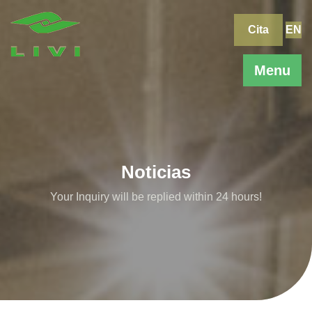
Skip
to
Cita
EN
content
Menu
Noticias
Your Inquiry will be replied within 24 hours!