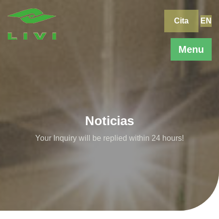
Skip
to
Cita
EN
content
Menu
Noticias
Your Inquiry will be replied within 24 hours!