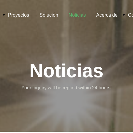
Proyectos
Solución
Noticias
Acerca de
Co
Noticias
Your Inquiry will be replied within 24 hours!