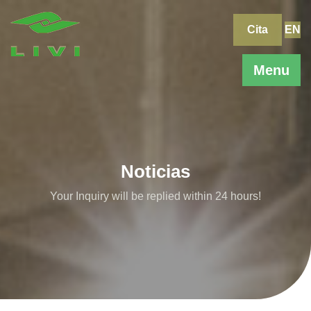
Skip
to
Cita
EN
content
Menu
Noticias
Your Inquiry will be replied within 24 hours!