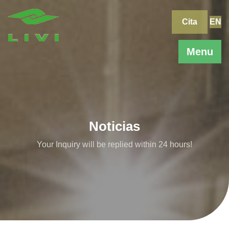
Skip
to
Cita
EN
content
Menu
Noticias
Your Inquiry will be replied within 24 hours!