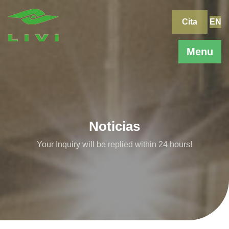
Skip
to
Cita
EN
content
Menu
Noticias
Your Inquiry will be replied within 24 hours!