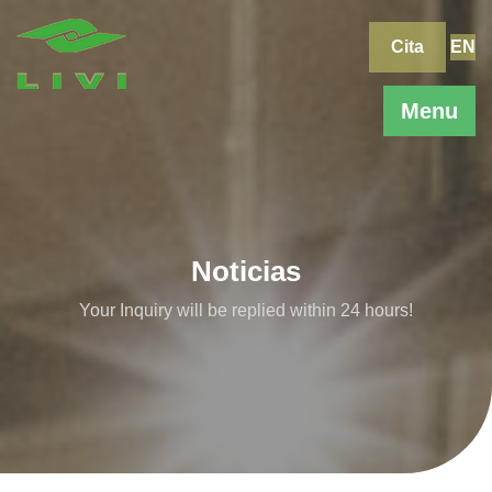
Skip
to
Cita
EN
content
Menu
Noticias
Your Inquiry will be replied within 24 hours!