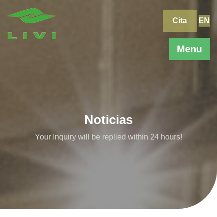
Skip
to
Cita
EN
content
Menu
Noticias
Your Inquiry will be replied within 24 hours!