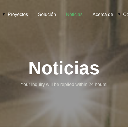
Proyectos
Solución
Noticias
Acerca de
Co
Noticias
Your Inquiry will be replied within 24 hours!