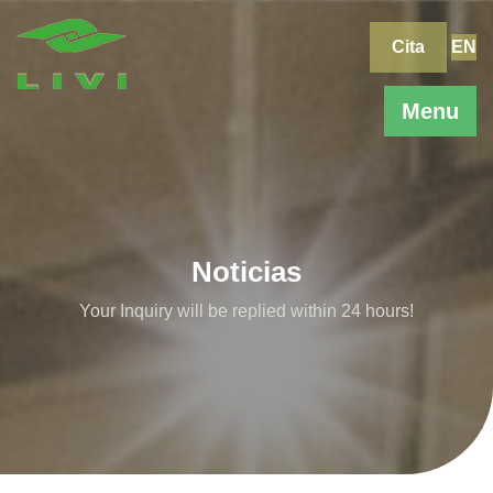
Skip
to
Cita
EN
content
Menu
Noticias
Your Inquiry will be replied within 24 hours!