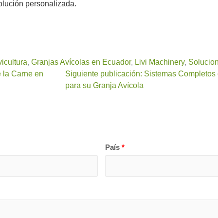
olución personalizada.
icultura
,
Granjas Avícolas en Ecuador
,
Livi Machinery
,
Solucion
e la Carne en
Siguiente publicación: Sistemas Completos d
para su Granja Avícola
País
*