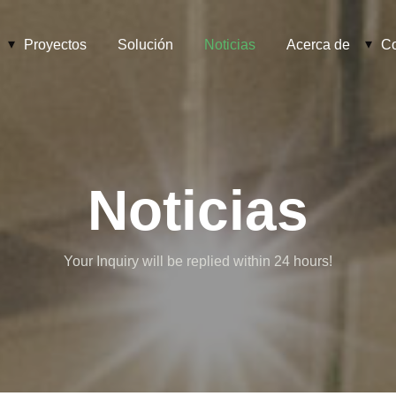
Proyectos
Solución
Noticias
Acerca de
Co
Noticias
Your Inquiry will be replied within 24 hours!