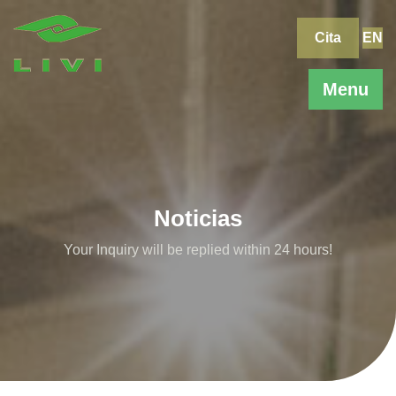
Skip
to
Cita
EN
content
Menu
Noticias
Your Inquiry will be replied within 24 hours!