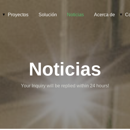
Proyectos
Solución
Noticias
Acerca de
Co
Noticias
Your Inquiry will be replied within 24 hours!