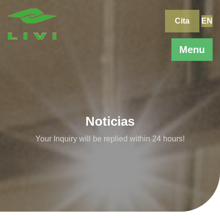
Skip
to
Cita
EN
content
Menu
Noticias
Your Inquiry will be replied within 24 hours!