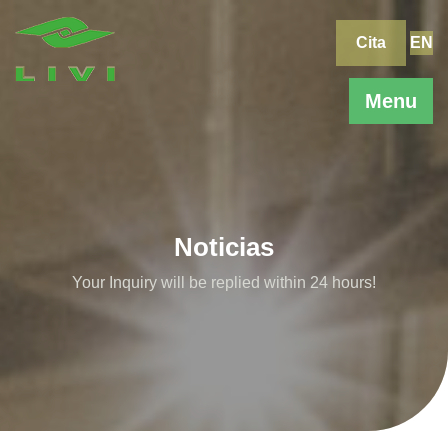
Skip
to
Cita
EN
content
Menu
Noticias
Your Inquiry will be replied within 24 hours!