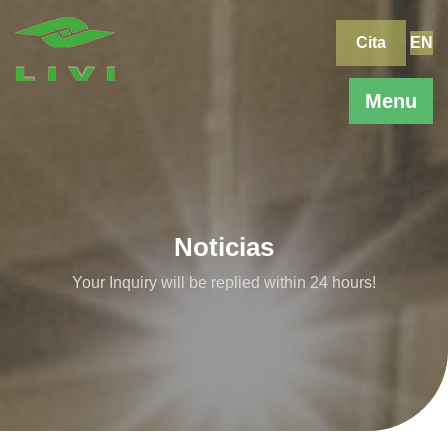
Skip
to
Cita
EN
content
Menu
Noticias
Your Inquiry will be replied within 24 hours!