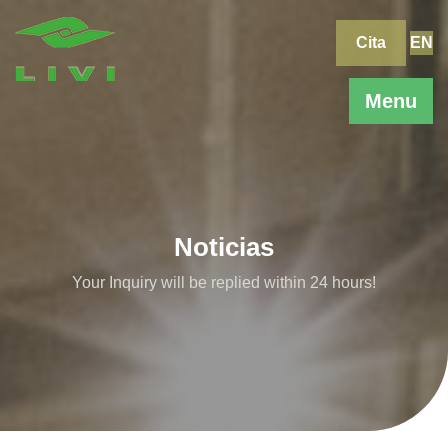
Skip
to
Cita
EN
content
Menu
Noticias
Your Inquiry will be replied within 24 hours!