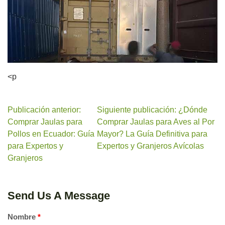
<p
Publicación anterior:
Siguiente publicación: ¿Dónde
Comprar Jaulas para
Comprar Jaulas para Aves al Por
Pollos en Ecuador: Guía
Mayor? La Guía Definitiva para
para Expertos y
Expertos y Granjeros Avícolas
Granjeros
Send Us A Message
Nombre
*