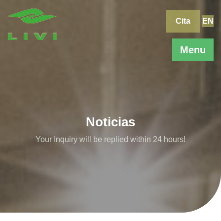
Skip
to
Cita
EN
content
Menu
Noticias
Your Inquiry will be replied within 24 hours!