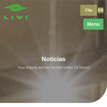
Skip
to
Cita
EN
content
Menu
Noticias
Your Inquiry will be replied within 24 hours!