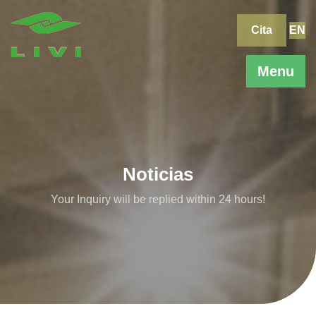
Skip
to
Cita
EN
content
Menu
Noticias
Your Inquiry will be replied within 24 hours!