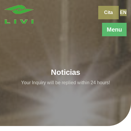
Skip
to
Cita
EN
content
Menu
Noticias
Your Inquiry will be replied within 24 hours!