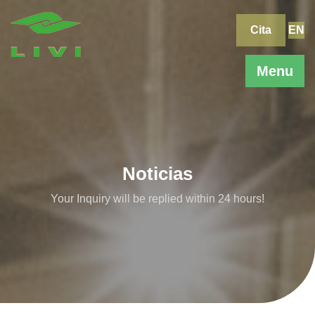
Skip
to
Cita
EN
content
Menu
Noticias
Your Inquiry will be replied within 24 hours!