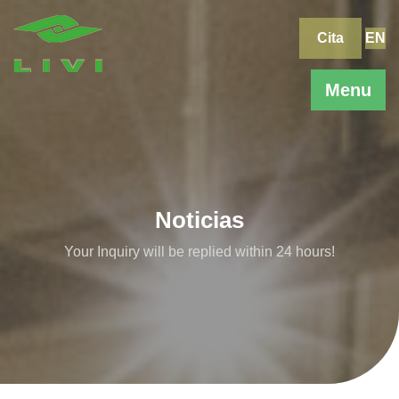
Skip
to
Cita
EN
content
Menu
Noticias
Your Inquiry will be replied within 24 hours!