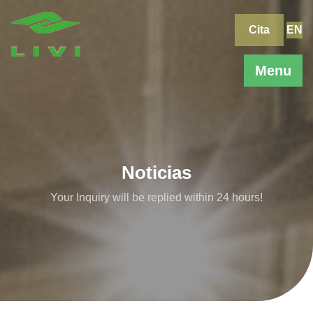
Skip
to
Cita
EN
content
Menu
Noticias
Your Inquiry will be replied within 24 hours!