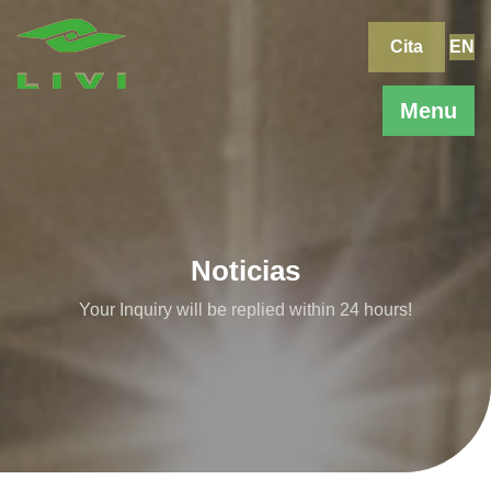
Skip
to
Cita
EN
content
Menu
Noticias
Your Inquiry will be replied within 24 hours!